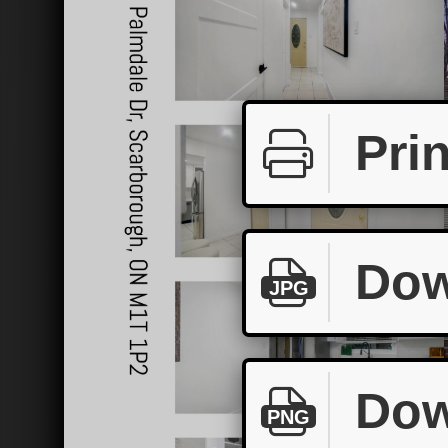
Prin
Dow
JPG
Dow
PNG