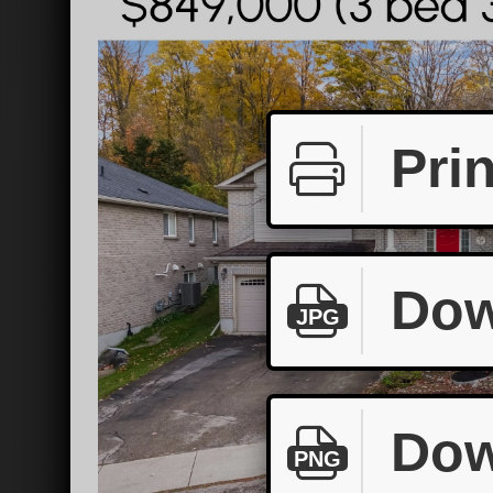
Prin
Dow
JPG
Dow
PNG