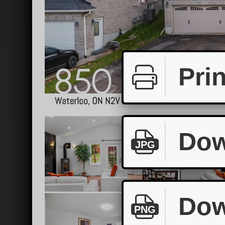
Prin
Dow
JPG
Dow
PNG