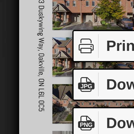
Prin
Dow
JPG
Dow
PNG