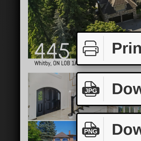
Prin
Dow
JPG
Dow
PNG