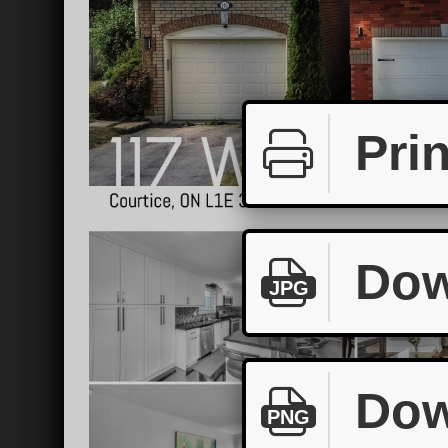
Prin
Dow
JPG
Dow
PNG